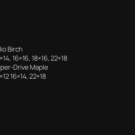
io Birch
4×14, 16×16, 18×16, 22×18
per-Drive Maple
4×12 16×14, 22×18