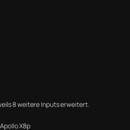
eils 8 weitere Inputs erweitert.
 Apollo X8p