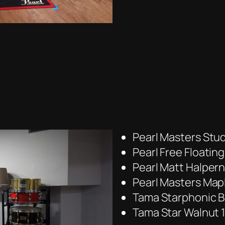
Pearl Masters Stud
Pearl Free Floating
Pearl Matt Halpern
Pearl Masters Map
Tama Starphonic Bl
Tama Star Walnut 