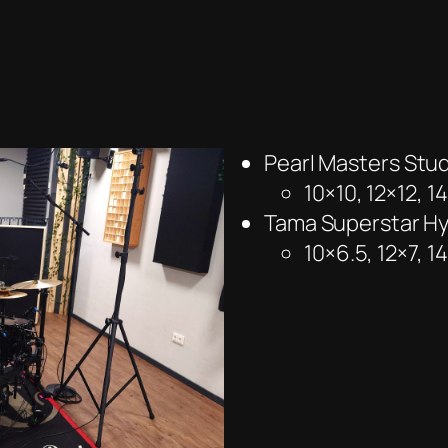
Pearl Masters Stud
10×10, 12×12, 1
Tama Superstar Hy
10×6.5, 12×7, 1