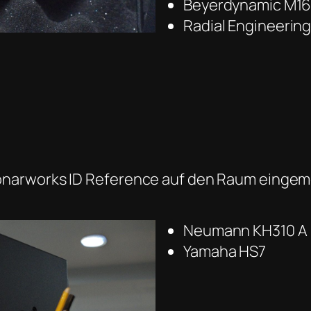
Beyerdynamic M1
Radial Engineering
onarworks ID Reference auf den Raum eingem
Neumann KH310 A
Yamaha HS7