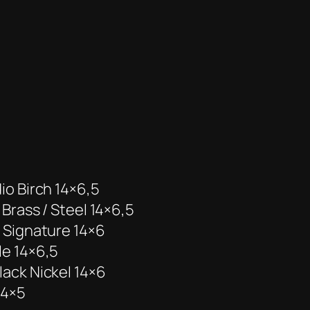
io Birch 14×6,5
 Brass / Steel 14×6,5
 Signature 14×6
le 14×6,5
ack Nickel 14×6
14×5