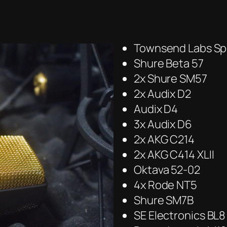
Townsend Labs Sp
Shure Beta 57
2x Shure SM57
2x Audix D2
Audix D4
3x Audix D6
2x AKG C214
2x AKG C414 XLII
Oktava 52-02
4x Rode NT5
Shure SM7B
SE Electronics BL8